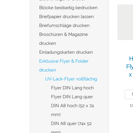
Blöcke beidseitig bedrucken
Briefpapier drucken lassen
Briefumschläge drucken
Broschüren & Magazine
drucken
Einladungskarten drucken
H
Exklusive Flyer & Folder
Fl
drucken
x
UV-Lack-Flyer vollflächig
Flyer DIN Lang hoch
Flyer DIN Lang quer
1
DIN A8 hoch (52 x 74
mm)
DIN A8 quer (74x 52
mm)