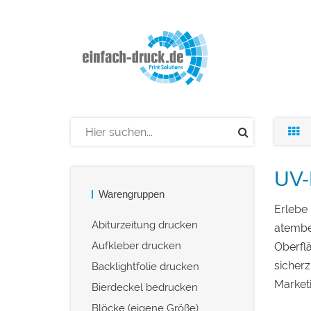
UV-
Warengruppen
Erlebe 
Abiturzeitung drucken
atember
Aufkleber drucken
Oberflä
sicherz
Backlightfolie drucken
Marketi
Bierdeckel bedrucken
Blöcke (eigene Größe)